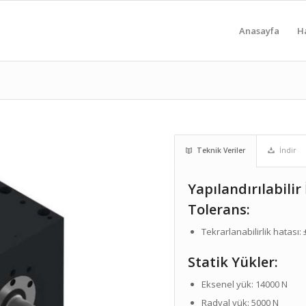
Anasayfa
H
Teknik Veriler
İndir
Yapılandırılabilir
Tolerans:
Tekrarlanabilirlik hatası:
Statik Yükler:
Eksenel yük: 14000 N
Radyal yük: 5000 N