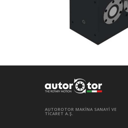
AUTOROTOR MAKİNA SANAYİ VE
TİCARET A.Ş.