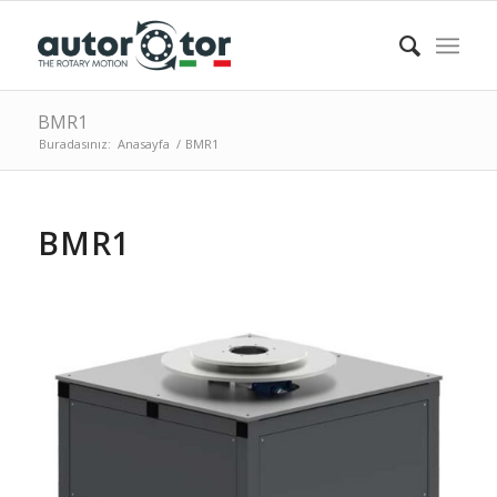
BMR1
Buradasınız:
Anasayfa
/
BMR1
BMR1