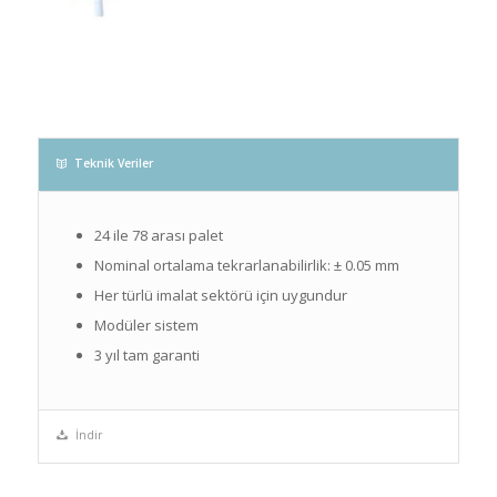
Teknik Veriler
24 ile 78 arası palet
Nominal ortalama tekrarlanabilirlik: ± 0.05 mm
Her türlü imalat sektörü için uygundur
Modüler sistem
3 yıl tam garanti
İndir