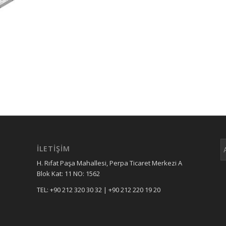
İLETİŞİM
H. Rıfat Paşa Mahallesi, Perpa Ticaret Merkezi A
Blok Kat: 11 NO: 1562
TEL: +90 212 320 30 32 | +90 212 220 19 20