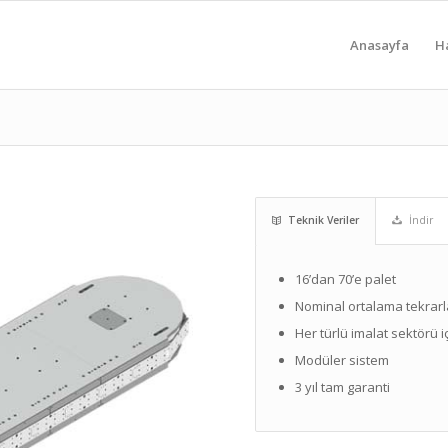
Anasayfa
H
Teknik Veriler
İndir
16’dan 70’e palet
Nominal ortalama tekrarla
Her türlü imalat sektörü 
Modüler sistem
3 yıl tam garanti